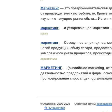
Маркетинг
— это предпринимательская дея
от производителя к потребителю. Кроме т
изучению текущего рынка сбыта... Исто
маркетинг
— и устаревающее маркетин
языке
маркетинг
— Совокупность принципов, мет
новой продукции, сбыту товара, предоста
комплексного учета процессов, происход
переводчика
МАРКЕТИНГ
— (английское marketing, от 
деятельностью предприятий и фирм, осно
прогнозирование спроса, цен, организа
© Академик, 2000-2026
Обратная связь:
Техподдерж
👣 Путешествия