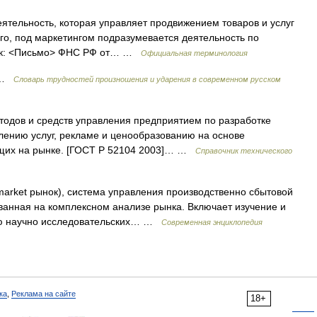
тельность, которая управляет продвижением товаров и услуг
ого, под маркетингом подразумевается деятельность по
чник: <Письмо> ФНС РФ от… …
Официальная терминология
г …
Словарь трудностей произношения и ударения в современном русском
одов и средств управления предприятием по разработке
влению услуг, рекламе и ценообразованию на основе
ящих на рынке. [ГОСТ Р 52104 2003]… …
Справочник технического
market рынок), система управления производственно сбытовой
ванная на комплексном анализе рынка. Включает изучение и
цию научно исследовательских… …
Современная энциклопедия
ка
,
Реклама на сайте
18+