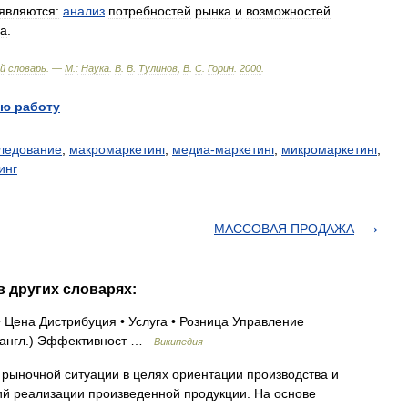
являются:
анализ
потребностей
рынка
и
возможностей
а
.
й
словарь
. —
М
.
:
Наука
.
В
.
В
.
Тулинов
,
В
.
С
.
Горин
.
2000
.
ю работу
ледование
,
макромаркетинг
,
медиа-маркетинг
,
микромаркетинг
,
инг
МАССОВАЯ ПРОДАЖА
 других словарях:
Цена Дистрибуция • Услуга • Розница Управление
а (англ.) Эффективност …
Википедия
рыночной ситуации в целях ориентации производства и
ий реализации произведенной продукции. На основе