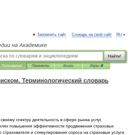
Запомнить сайт
Словарь на свой сайт
RU
едии на Академике
Найти!
Толкования
Переводы
Книги
Игры ⚽
риском. Терминологический словарь
своему
спектру
деятельность
в
сфере
рынка
услуг
,
елях
повышения
эффективности
продвижения
страховых
о
страхователя
и
стимулирования
спроса
на
страховые
услуги
.