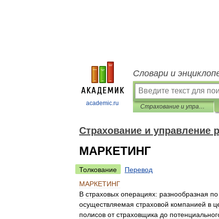
Словари и энциклоп
academic.ru
Страхование и управление риском. Терминологический словарь
Страхование и управление 
МАРКЕТИНГ
Толкование
Перевод
МАРКЕТИНГ
В
страховых
операциях:
разнообразная
по
осуществляемая
страховой
компанией
в
ц
полисов
от
страховщика
до
потенциальног