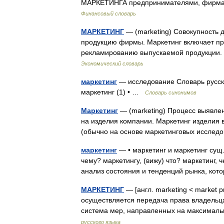
МАРКЕТИНГА предпринимателями, фирм
Финансовый словарь
МАРКЕТИНГ
— (marketing) Совокупность д
продукцию фирмы. Маркетинг включает п
рекламированию выпускаемой продукции. 
Экономический словарь
маркетинг
— исследование Словарь русски
маркетинг (1) • …
Словарь синонимов
Маркетинг
— (marketing) Процесс выявлен
на изделия компании. Маркетинг изделия 
(обычно на основе маркетинговых иссле
маркетинг
— • маркетинг и маркетинг сущ.,
чему? маркетингу, (вижу) что? маркетинг,
анализ состояния и тенденций рынка, к
МАРКЕТИНГ
— [англ. marketing < market р
осуществляется передача права владельца
система мер, направленных на максима
русского языка