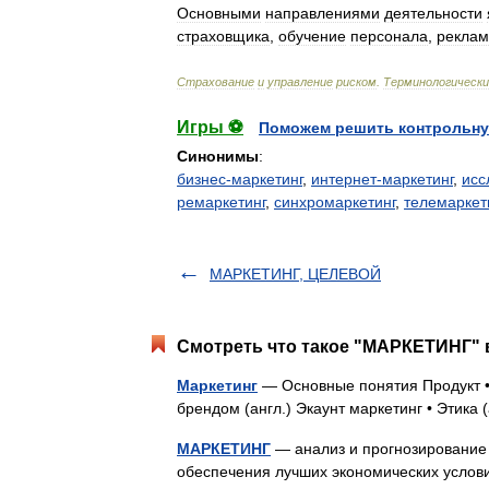
Основными
направлениями
деятельности
страховщика
,
обучение
персонала
,
реклам
Страхование
и
управление
риском
.
Терминологически
Игры ⚽
Поможем решить контрольну
Синонимы
:
бизнес-маркетинг
,
интернет-маркетинг
,
исс
ремаркетинг
,
синхромаркетинг
,
телемаркет
МАРКЕТИНГ, ЦЕЛЕВОЙ
Смотреть что такое "МАРКЕТИНГ" в
Маркетинг
— Основные понятия Продукт • 
брендом (англ.) Экаунт маркетинг • Этик
МАРКЕТИНГ
— анализ и прогнозирование 
обеспечения лучших экономических услов