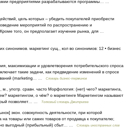
амии предприятиями разрабатываются программы… …
ействий, цель которых – убедить покупателей приобрести
роведение мероприятий по распространению и
Кроме того, он предполагает изучение рынка, для …
х синонимов. маркетинг сущ., кол во синонимов: 12 • бизнес
ия, максимизации и удовлетворения потребительского спроса
включает такие задачи, как предвидение изменений в спросе
дований (marketing… …
Словарь бизнес-терминов
 м., употр. сравн. часто Морфология: (нет) чего? маркетинга,
 чем? маркетингом, о чём? о маркетинге Маркетингом называют
оторый позволяет… …
Толковый словарь Дмитриева
ынок] экон. совокупность деятельности, при которой
 на товары или самих товаров от продавца к покупателю;
льно выгодный (прибыльный) сбыт… …
Словарь иностранных слов